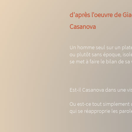
d'après l'oeuvre de G
Casanova ​
Un homme seul sur un plate
ou plutôt sans époque, isol
se met à faire le bilan de sa 
Est-il Casanova dans une v
Ou est-ce tout simplement 
qui se réapproprie les paro