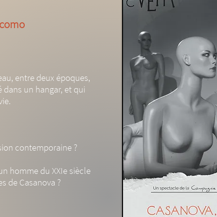
iacomo
au, entre deux époques,
é dans un hangar, et qui
vie.
ision contemporaine ?
un homme du XXIe siècle
les de Casanova ?