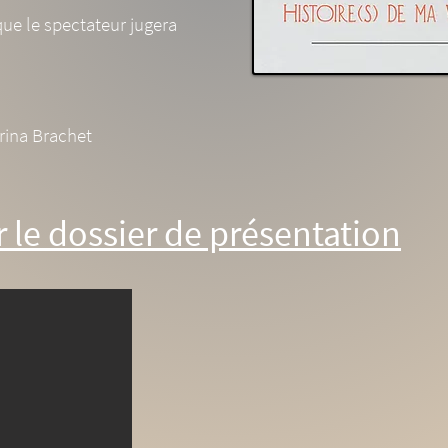
que le spectateur jugera
rina Brachet
 le dossier de présentation