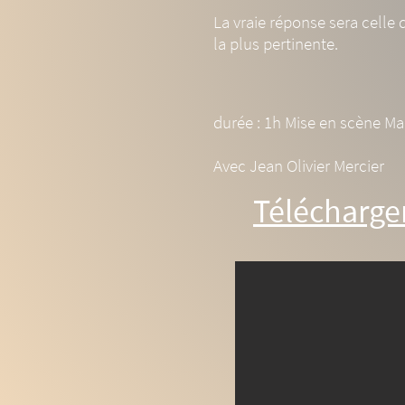
La vraie réponse sera celle 
la plus pertinente.
durée : 1h Mise en scène Ma
Avec Jean Olivier Mercier
Télécharger